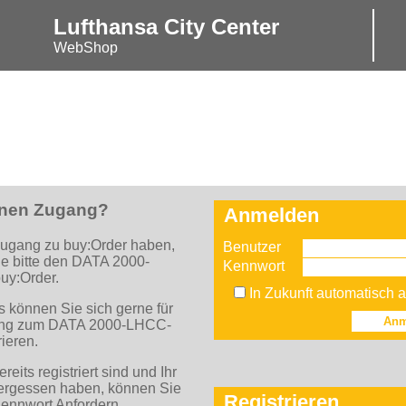
Lufthansa City Center
WebShop
inen Zugang?
Anmelden
ugang zu buy:Order haben,
Benutzer
e bitte den DATA 2000-
Kennwort
buy:Order.
In Zukunft automatisch
s können Sie sich gerne für
ng zum DATA 2000-LHCC-
rieren
.
eits registriert sind und Ihr
ergessen haben, können Sie
Registrieren
Kennwort Anfordern
.